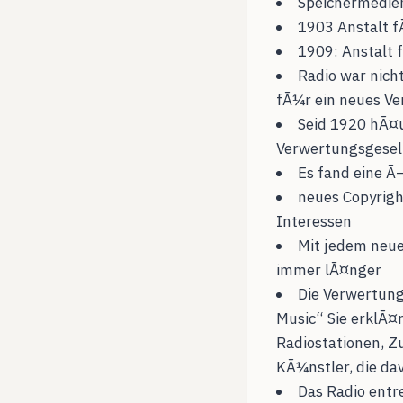
Speichermedien
1903 Anstalt 
1909: Anstalt 
Radio war nic
fÃ¼r ein neues V
Seid 1920 hÃ¤u
Verwertungsgesel
Es fand eine Ã
neues Copyrigh
Interessen
Mit jedem neu
immer lÃ¤nger
Die Verwertung
Music“ Sie erklÃ
Radiostationen, Z
KÃ¼nstler, die d
Das Radio entr