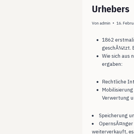
Urhebers
Von
admin
16. Febru
1862 erstmali
geschÃ¼tzt. B
Wie sich aus 
ergaben:
Rechtliche In
Mobilisierung
Verwertung u
Speicherung u
OpernsÃ¤nger s
weiterverkauft, e