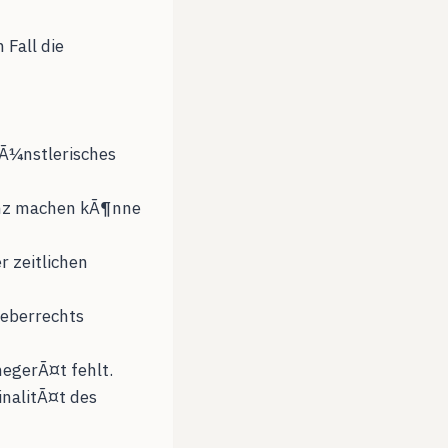
 Fall die
n
kÃ¼nstlerisches
enz machen kÃ¶nne
r zeitlichen
heberrechts
megerÃ¤t fehlt.
nalitÃ¤t des