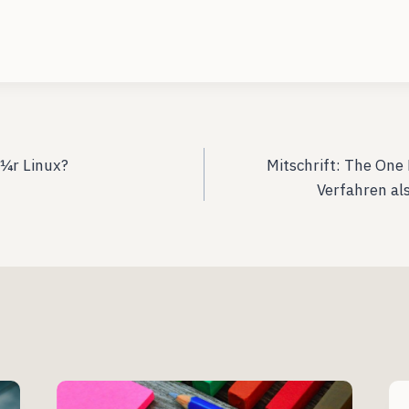
ation
Ã¼r Linux?
Mitschrift: The One
Verfahren al