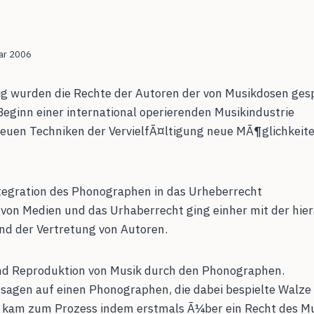
ar 2006
g wurden die Rechte der Autoren der von Musikdosen ges
eginn einer international operierenden Musikindustrie
neuen Techniken der VervielfÃ¤ltigung neue MÃ¶glichkeit
tegration des Phonographen in das Urheberrecht
 von Medien und das Urhaberrecht ging einher mit der hier
nd der Vertretung von Autoren.
nd Reproduktion von Musik durch den Phonographen.
agen auf einen Phonographen, die dabei bespielte Walze
s kam zum Prozess indem erstmals Ã¼ber ein Recht des Mu