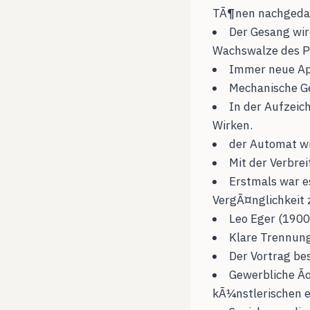
TÃ¶nen nachgeda
Der Gesang wir
Wachswalze des P
Immer neue Ap
Mechanische Ge
In der Aufzeic
Wirken.
der Automat w
Mit der Verbre
Erstmals war e
VergÃ¤nglichkeit
Leo Eger (1900
Klare Trennun
Der Vortrag be
Gewerbliche Ã
kÃ¼nstlerischen 