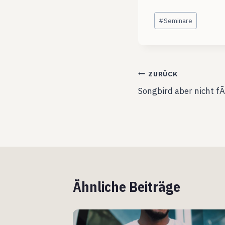
Schlagworte:
#
Seminare
Beitragsnavig
ZURÜCK
Songbird aber nicht f
Ähnliche Beiträge