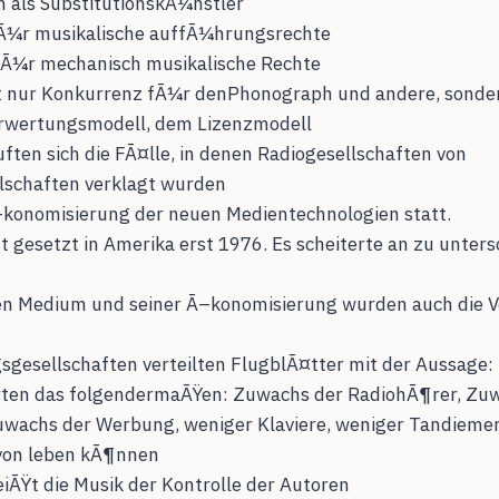
 als SubstitutionskÃ¼nstler
fÃ¼r musikalische auffÃ¼hrungsrechte
fÃ¼r mechanisch musikalische Rechte
ht nur Konkurrenz fÃ¼r denPhonograph und andere, sond
erwertungsmodell, dem Lizenzmodell
ften sich die FÃ¤lle, in denen Radiogesellschaften von
lschaften verklagt wurden
–konomisierung der neuen Medientechnologien statt.
t gesetzt in Amerika erst 1976. Es scheiterte an zu unters
en Medium und seiner Ã–konomisierung wurden auch die 
sgesellschaften verteilten FlugblÃ¤tter mit der Aussage: „
¤rten das folgendermaÃŸen: Zuwachs der RadiohÃ¶rer, Zu
uwachs der Werbung, weniger Klaviere, weniger Tandieme
avon leben kÃ¶nnen
eiÃŸt die Musik der Kontrolle der Autoren