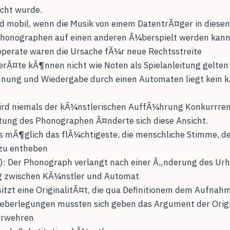
cht wurde.
d mobil, wenn die Musik von einem DatentrÃ¤ger in diesem
honographen auf einen anderen Ã¼berspielt werden kan
perate waren die Ursache fÃ¼r neue Rechtsstreite
rÃ¤te kÃ¶nnen nicht wie Noten als Spielanleitung gelten
hnung und Wiedergabe durch einen Automaten liegt kein 
ird niemals der kÃ¼nstlerischen AuffÃ¼hrung Konkurrr
itung des Phonographen Ã¤nderte sich diese Ansicht.
s mÃ¶glich das flÃ¼chtigeste, die menschliche Stimme, de
 zu entheben
): Der Phonograph verlangt nach einer Ã„nderung des Ur
g zwischen KÃ¼nstler und Automat
sitzt eine OriginalitÃ¤t, die qua Definitionem dem Aufnah
œberlegungen mussten sich geben das Argument der Origi
erwehren