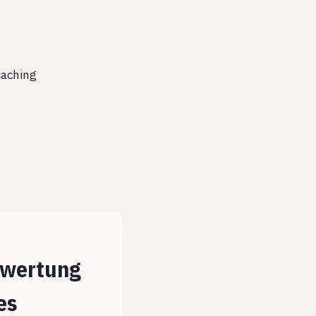
aching
rwertung
es