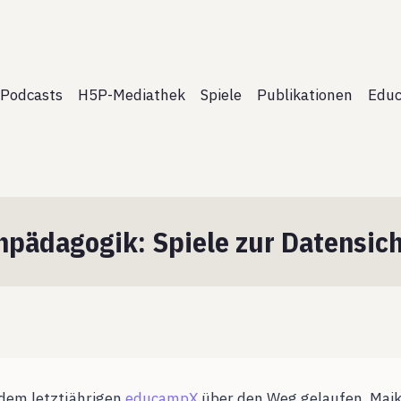
Podcasts
H5P-Mediathek
Spiele
Publikationen
Educ
pädagogik: Spiele zur Datensich
 dem letztjährigen
educampX
über den Weg gelaufen. Maik