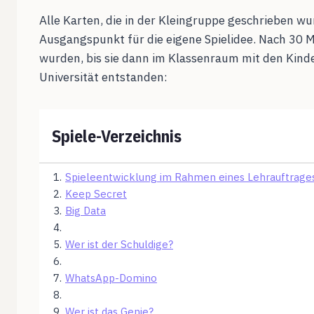
Alle Karten, die in der Kleingruppe geschrieben w
Ausgangspunkt für die eigene Spielidee. Nach 30 
wurden, bis sie dann im Klassenraum mit den Kind
Universität entstanden:
Spiele-Verzeichnis
1
.
Spieleentwicklung im Rahmen eines Lehrauftrage
2
.
Keep Secret
3
.
Big Data
4
.
5
.
Wer ist der Schuldige?
6
.
7
.
WhatsApp-Domino
8
.
9
.
Wer ist das Genie?