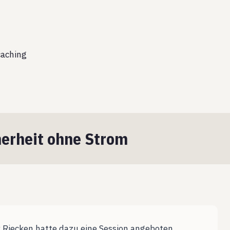
aching
erheit ohne Strom
 Riecken hatte dazu eine Session angeboten