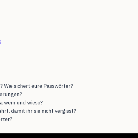
s
g? Wie sichert eure Passwörter?
dierungen?
 ja wem und wieso?
rt, damit ihr sie nicht vergisst?
örter?