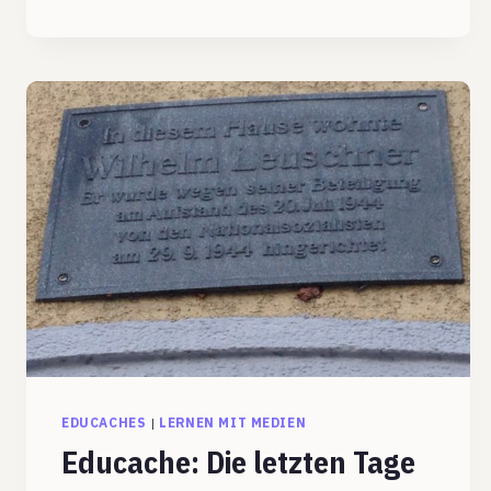
DER
EINFLUSS
DER
MEDIEN
AUF
DEN
FALL
DER
MAUER
EDUCACHES
|
LERNEN MIT MEDIEN
Educache: Die letzten Tage