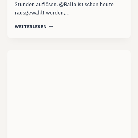
Stunden auflösen. @Ralfa ist schon heute
rausgewählt worden,…
RP13WG004:
WEITERLESEN
DER
RÜCK-
UND
SPREEBLICK