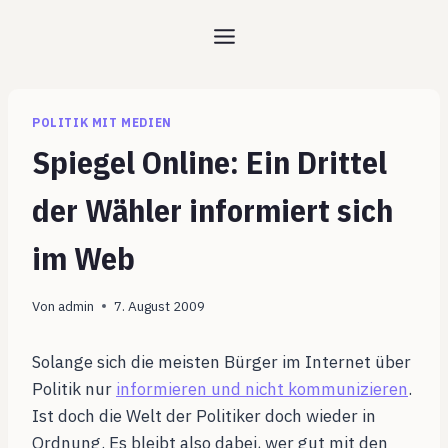
Zum
Inhalt
springen
POLITIK MIT MEDIEN
Spiegel Online: Ein Drittel
der Wähler informiert sich
im Web
Von
admin
7. August 2009
Solange sich die meisten Bürger im Internet über
Politik nur
informieren und nicht kommunizieren
.
Ist doch die Welt der Politiker doch wieder in
Ordnung. Es bleibt also dabei, wer gut mit den