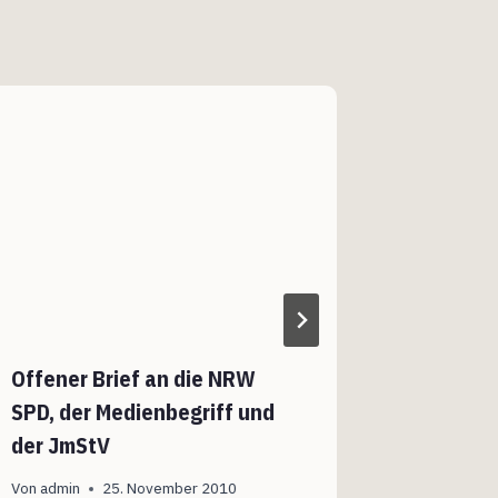
Google P
Soziales
Überwa
Von
admin
Offener Brief an die NRW
SPD, der Medienbegriff und
der JmStV
Von
admin
25. November 2010