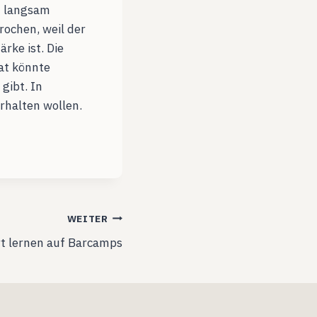
h langsam
ochen, weil der
rke ist. Die
aat könnte
gibt. In
erhalten wollen.
WEITER
rt lernen auf Barcamps