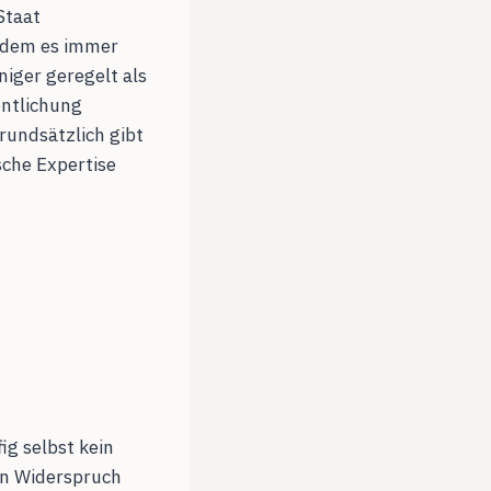
Staat
tzdem es immer
iger geregelt als
entlichung
Grundsätzlich gibt
sche Expertise
ig selbst kein
en Widerspruch