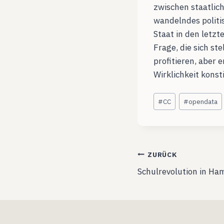
zwischen staatlic
wandelndes politi
Staat in den letzt
Frage, die sich st
profitieren, aber
Wirklichkeit konst
Schlagworte:
#
CC
#
opendata
Beitragsnavig
ZURÜCK
Schulrevolution in H