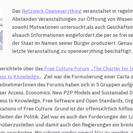
Das
Netzwerk Openeverything
veranstaltet in regel
Abständen Veranstaltungen zur Öffnung von Wissen
sowohl Motivationen untersucht,als auch Geschäftsm
alsauch Informationen eingefordert,die per se frei sei
der Staat im Namen seiner Bürger produziert. Genau 
letzte Veranstaltung zu openeverything beschäftigt.
erichtete über das
Free Culture Forum
„
The Charter for I
cess to Knowledge
„. Ziel war die Formulierung einer Carta 
ilnehmerInnen des Forums haben sich in 5 Gruppen aufget
ser Access, Economics, New P2P Models and Sustainabel Di
ess to Knowledge, Free Software and Open Standards, Org
ications of Free Culture. Grund ist der offensichtlich hilf
eiten der Politik. Ziel war es auch den Forderungen der L
nüberzustellen und damit auch den Regierungen ein breit
 anzubieten. Mir scheint wieder einmal klar zu werden, da