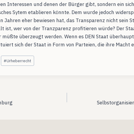
hen Interessen und denen der Bürger gibt, sondern ein sic
sches Sytem etablieren könnte. Dem wurde jedoch widerspr
en Jahren eher bewiesen hat, das Transparenz nicht sein Stä
ellt ist, wer von der Tranzparenz profitieren würde? Der St
 er müßte überzeugt werden. Wenn es DEN Staat überhaupt 
ituiert sich der Staat in Form von Parteien, die ihre Macht 
#
Urheberrecht
ation
amburg
Selbstorganisie