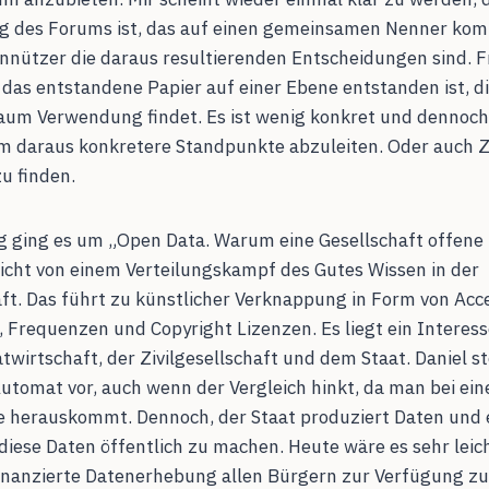
des Forums ist, das auf einen gemeinsamen Nenner kom
nnützer die daraus resultierenden Entscheidungen sind. F
 das entstandene Papier auf einer Ebene entstanden ist, di
kaum Verwendung findet. Es ist wenig konkret und dennoch
um daraus konkretere Standpunkte abzuleiten. Oder auch
zu finden.
ag ging es um „Open Data. Warum eine Gesellschaft offene
icht von einem Verteilungskampf des Gutes Wissen in der
ft. Das führt zu künstlicher Verknappung in Form von Acce
 Frequenzen und Copyright Lizenzen. Es liegt ein Interess
twirtschaft, der Zivilgesellschaft und dem Staat. Daniel st
-Automat vor, auch wenn der Vergleich hinkt, da man bei e
e herauskommt. Dennoch, der Staat produziert Daten und
iese Daten öffentlich zu machen. Heute wäre es sehr leich
inanzierte Datenerhebung allen Bürgern zur Verfügung zu 