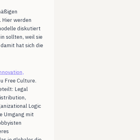
mäßigen
. Hier werden
odelle diskutiert
n sollten, weil sie
damit hat sich die
nnovation,
zu Free Culture.
eilt: Legal
stribution,
anizational Logic
lose Umgang mit
obbyisten
eres
s je globaler die