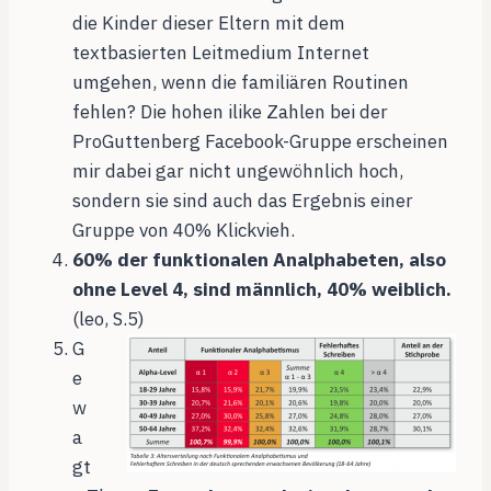
die Kinder dieser Eltern mit dem
textbasierten Leitmedium Internet
umgehen, wenn die familiären Routinen
fehlen? Die hohen ilike Zahlen bei der
ProGuttenberg Facebook-Gruppe erscheinen
mir dabei gar nicht ungewöhnlich hoch,
sondern sie sind auch das Ergebnis einer
Gruppe von 40% Klickvieh.
60% der funktionalen Analphabeten, also
ohne Level 4, sind männlich, 40% weiblich.
(leo, S.5)
G
e
w
a
gt