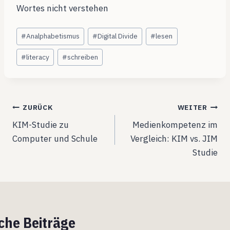
Wortes nicht verstehen
Schlagworte:
#
Analphabetismus
#
Digital Divide
#
lesen
#
literacy
#
schreiben
Beitragsnavigation
ZURÜCK
WEITER
KIM-Studie zu
Medienkompetenz im
Computer und Schule
Vergleich: KIM vs. JIM
Studie
che Beiträge