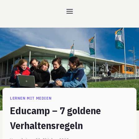
Zum
Inhalt
springen
LERNEN MIT MEDIEN
Educamp – 7 goldene
Verhaltensregeln