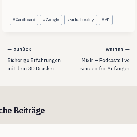
Schlagworte:
#
Cardboard
#
Google
#
virtual reality
#
VR
Beitragsnavigation
ZURÜCK
WEITER
Bisherige Erfahrungen
Mixlr – Podcasts live
mit dem 3D Drucker
senden für Anfänger
che Beiträge