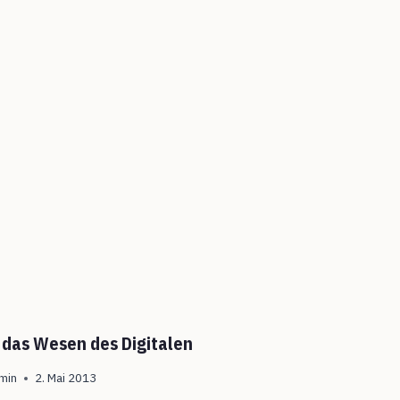
 das Wesen des Digitalen
min
2. Mai 2013