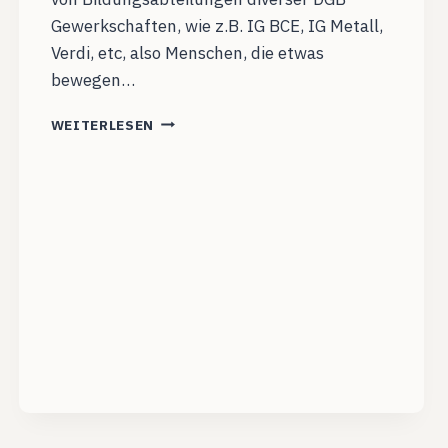
Gewerkschaften, wie z.B. IG BCE, IG Metall,
Verdi, etc, also Menschen, die etwas
bewegen…
GROSSORGANISATIONEN U
WEITERLESEN
ND I
HRE L
IEBE Z
U H
IERARCHIEN