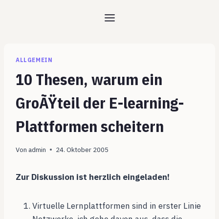
Zum
Inhalt
springen
ALLGEMEIN
10 Thesen, warum ein
GroÃŸteil der E-learning-
Plattformen scheitern
Von
admin
24. Oktober 2005
Zur Diskussion ist herzlich eingeladen!
Virtuelle Lernplattformen sind in erster Linie
Netzwerke, ich gehe davon aus, dass die