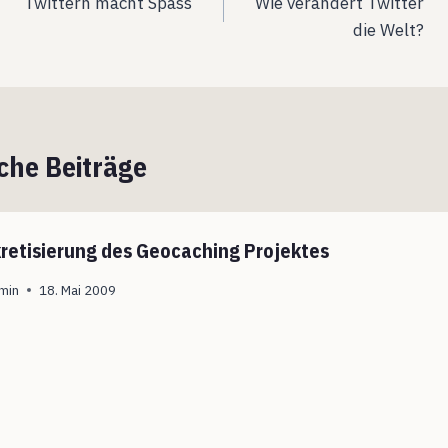
Twittern macht Spass
Wie verändert Twitter
die Welt?
che Beiträge
retisierung des Geocaching Projektes
min
18. Mai 2009