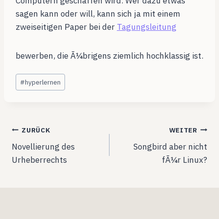
Computern geschaffen wird. Wer dazu etwas
sagen kann oder will, kann sich ja mit einem
zweiseitigen Paper bei der
Tagungsleitung
bewerben, die Ã¼brigens ziemlich hochklassig ist.
Schlagworte:
#
hyperlernen
Beitragsnavigation
ZURÜCK
WEITER
Novellierung des
Songbird aber nicht
Urheberrechts
fÃ¼r Linux?