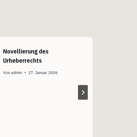
Novellierung des
JMStV –
Urheberrechts
wohnt 
lernen!
Von
admin
27. Januar 2006
Von
admin