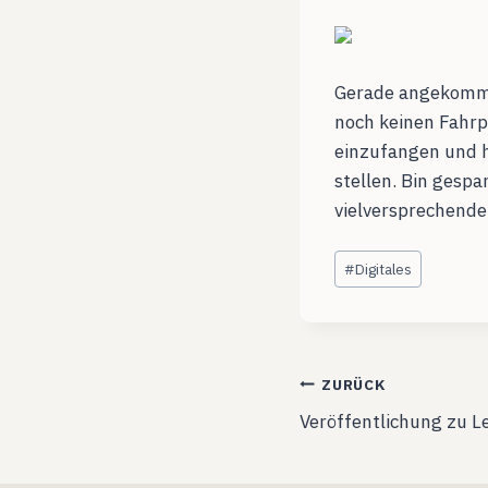
Gerade angekommen
noch keinen Fahrp
einzufangen und h
stellen. Bin gesp
vielversprechender
Schlagworte:
#
Digitales
Beitragsnavig
ZURÜCK
Veröffentlichung zu L