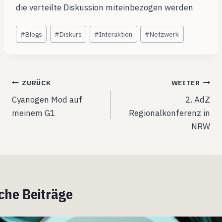
die verteilte Diskussion miteinbezogen werden
Schlagworte:
#
Blogs
#
Diskurs
#
Interaktion
#
Netzwerk
Beitragsnavigation
ZURÜCK
WEITER
Cyanogen Mod auf
2. AdZ
meinem G1
Regionalkonferenz in
NRW
che Beiträge