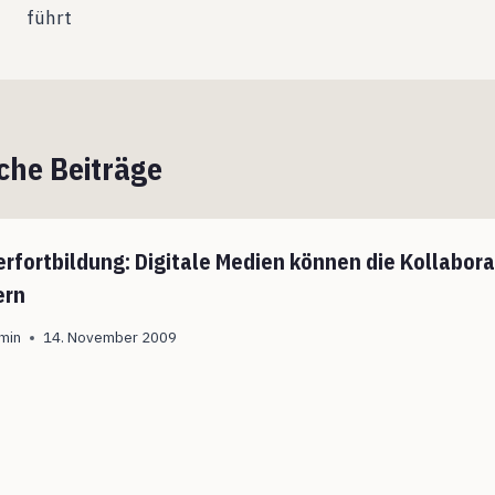
führt
che Beiträge
erfortbildung: Digitale Medien können die Kollabora
ern
min
14. November 2009