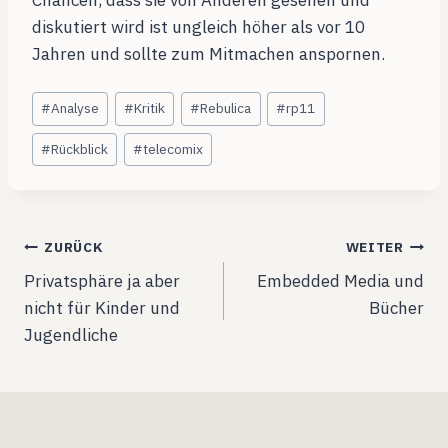
Chancen, dass sie von Anderen gesehen und
diskutiert wird ist ungleich höher als vor 10
Jahren und sollte zum Mitmachen anspornen.
Schlagworte:
#
Analyse
#
Kritik
#
Rebulica
#
rp11
#
Rückblick
#
telecomix
Beitragsnavigation
ZURÜCK
WEITER
Privatsphäre ja aber
Embedded Media und
nicht für Kinder und
Bücher
Jugendliche