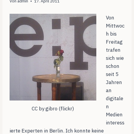
Von
admin
17. April 2011
Von
Mittwoc
h bis
Freitag
trafen
sich wie
schon
seit 5
Jahren
an
digitale
n
CC by gibro (flickr)
Medien
interess
ierte Experten in Berlin. Ich konnte keine