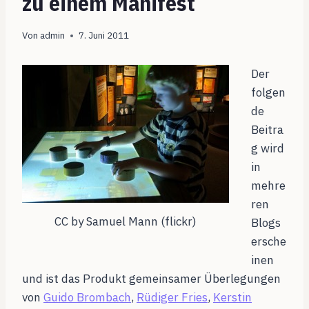
zu einem Manifest
Von
admin
7. Juni 2011
Der
folgen
de
Beitra
g wird
in
mehre
ren
CC by Samuel Mann (flickr)
Blogs
ersche
inen
und ist das Produkt gemeinsamer Überlegungen
von
Guido Brombach
,
Rüdiger Fries
,
Kerstin