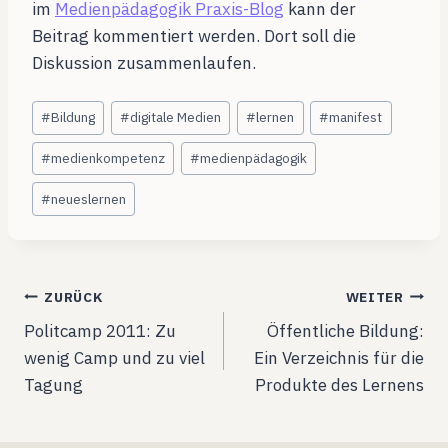
im
Medienpädagogik Praxis-Blog
kann der
Beitrag kommentiert werden. Dort soll die
Diskussion zusammenlaufen.
Schlagworte:
#
Bildung
#
digitale Medien
#
lernen
#
manifest
#
medienkompetenz
#
medienpädagogik
#
neueslernen
Beitragsnavigation
ZURÜCK
WEITER
Politcamp 2011: Zu
Öffentliche Bildung:
wenig Camp und zu viel
Ein Verzeichnis für die
Tagung
Produkte des Lernens