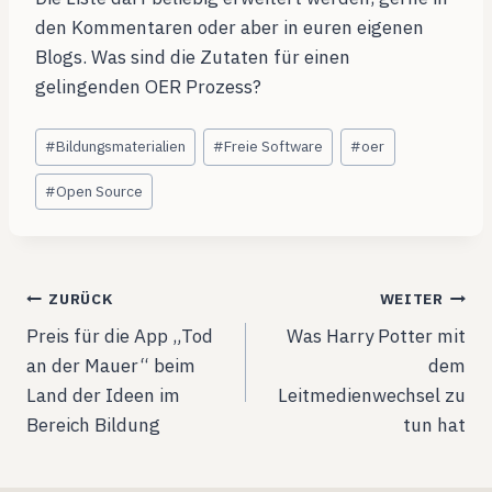
den Kommentaren oder aber in euren eigenen
Blogs. Was sind die Zutaten für einen
gelingenden OER Prozess?
Schlagworte:
#
Bildungsmaterialien
#
Freie Software
#
oer
#
Open Source
Beitragsnavigation
ZURÜCK
WEITER
Preis für die App „Tod
Was Harry Potter mit
an der Mauer“ beim
dem
Land der Ideen im
Leitmedienwechsel zu
Bereich Bildung
tun hat