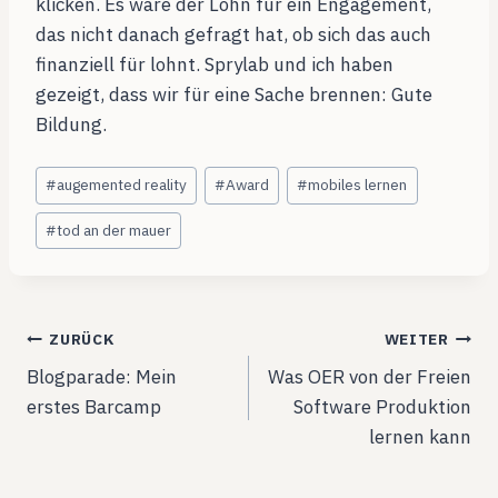
klicken. Es wäre der Lohn für ein Engagement,
das nicht danach gefragt hat, ob sich das auch
finanziell für lohnt. Sprylab und ich haben
gezeigt, dass wir für eine Sache brennen: Gute
Bildung.
Schlagworte:
#
augemented reality
#
Award
#
mobiles lernen
#
tod an der mauer
Beitragsnavigation
ZURÜCK
WEITER
Blogparade: Mein
Was OER von der Freien
erstes Barcamp
Software Produktion
lernen kann