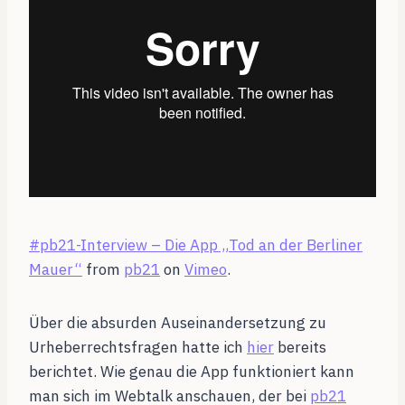
#pb21-Interview – Die App „Tod an der Berliner
Mauer“
from
pb21
on
Vimeo
.
Über die absurden Auseinandersetzung zu
Urheberrechtsfragen hatte ich
hier
bereits
berichtet. Wie genau die App funktioniert kann
man sich im Webtalk anschauen, der bei
pb21