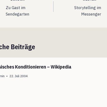
Beitragsnavigation
Zu Gast im
Storytelling im
Sendegarten
Messenger
che Beiträge
sisches Konditionieren – Wikipedia
min
22. Juli 2004