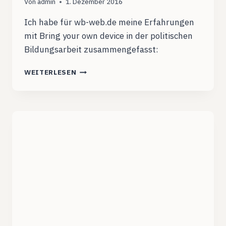
Von
admin
1. Dezember 2016
Ich habe für wb-web.de meine Erfahrungen
mit Bring your own device in der politischen
Bildungsarbeit zusammengefasst:
10
WEITERLESEN
JAHRE
BYOD
IM
DGB
BILDUNGSWERK