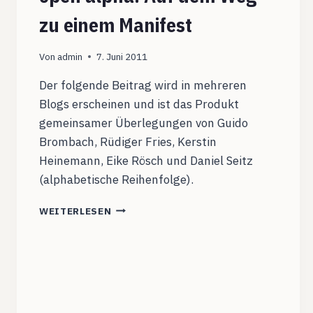
zu einem Manifest
Von
admin
7. Juni 2011
Der folgende Beitrag wird in mehreren
Blogs erscheinen und ist das Produkt
gemeinsamer Überlegungen von Guido
Brombach, Rüdiger Fries, Kerstin
Heinemann, Eike Rösch und Daniel Seitz
(alphabetische Reihenfolge).
DIGITALE
WEITERLESEN
(BILDUNGS)KULTUR
OPEN
ALPHA.
AUF
DEM
WEG
ZU