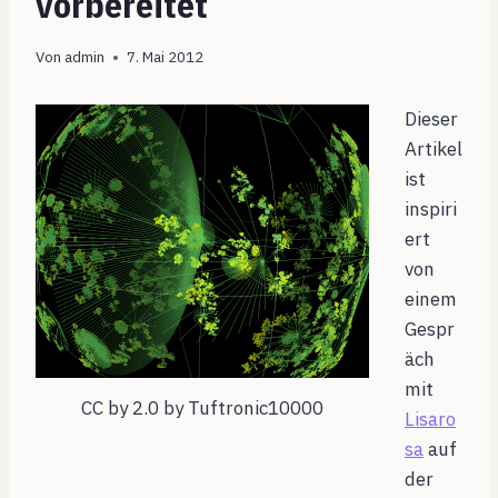
vorbereitet
Von
admin
7. Mai 2012
Dieser
Artikel
ist
inspiri
ert
von
einem
Gespr
äch
mit
CC by 2.0 by Tuftronic10000
Lisaro
sa
auf
der