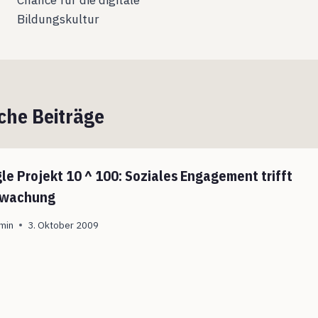
Chance für die digitale
Bildungskultur
che Beiträge
le Projekt 10 ^ 100: Soziales Engagement trifft
rwachung
min
3. Oktober 2009