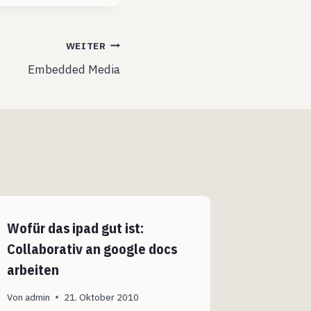
WEITER
Embedded Media
Wofür das ipad gut ist:
Das Edu
Collaborativ an google docs
passiert
arbeiten
Von
admin
Von
admin
21. Oktober 2010