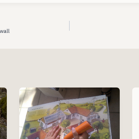
ation
wall