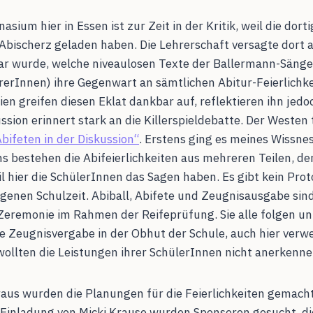
sium hier in Essen ist zur Zeit in der Kritik, weil die dort
Abischerz geladen haben. Die Lehrerschaft versagte dort a
r wurde, welche niveaulosen Texte der Ballermann-Sänger 
hrerInnen) ihre Gegenwart an sämtlichen Abitur-Feierlichk
en greifen diesen Eklat dankbar auf, reflektieren ihn jedo
ussion erinnert stark an die Killerspieldebatte. Der Westen t
bifeten in der Diskussion“
. Erstens ging es meines Wissne
s bestehen die Abifeierlichkeiten aus mehreren Teilen, der
il hier die SchülerInnen das Sagen haben. Es gibt kein Prot
eigenen Schulzeit. Abiball, Abifete und Zeugnisausgabe sin
 Zeremonie im Rahmen der Reifeprüfung. Sie alle folgen un
ie Zeugnisvergabe in der Obhut der Schule, auch hier verwe
ollten die Leistungen ihrer SchülerInnen nicht anerkenne
raus wurden die Planungen für die Feierlichkeiten gemacht
 Einladung von Micki Krause wurden Sponsoren gesucht, di