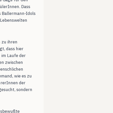
hülerInnen. Dass
s Ballermann-Idols
n Lebenswelten
 zu ihren
t, dass hier
 im Laufe der
en zwischen
menschlichen
mand, wie es zu
hrerInnen der
gesucht, sondern
ngsbewußte