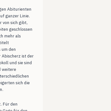
igen Abiturienten
uf ganzer Linie.
von sich gibt,
eiten geschlossen
ch mehr als
itelt
s um den
 Abischerz ist der
okoll und sie sind
d weitere
terschiedlichen
igerten sich die
n.
. Für den
e Gage für den