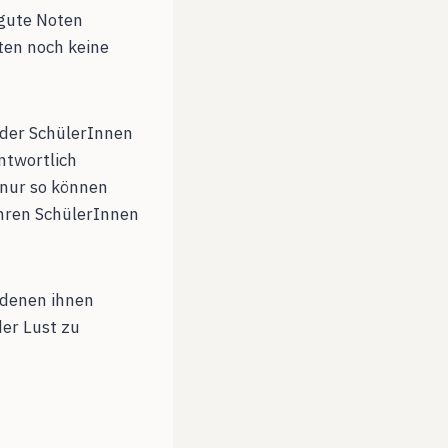
 gute Noten
ten noch keine
 der SchülerInnen
ntwortlich
nur so können
ihren SchülerInnen
f denen ihnen
der Lust zu