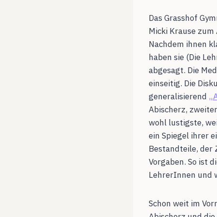
Das Grasshof Gymna
Micki Krause zum 
Nachdem ihnen kla
haben sie (Die Le
abgesagt. Die Medi
einseitig. Die Disk
generalisierend
„A
Abischerz, zweiten
wohl lustigste, we
ein Spiegel ihrer 
Bestandteile, der
Vorgaben. So ist d
LehrerInnen und w
Schon weit im Vor
Abischerz und die