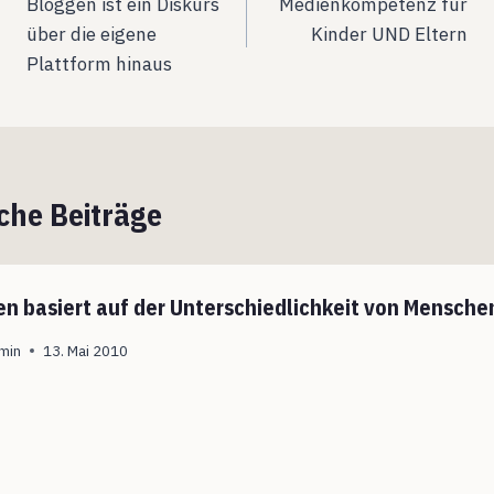
Bloggen ist ein Diskurs
Medienkompetenz für
über die eigene
Kinder UND Eltern
Plattform hinaus
che Beiträge
en basiert auf der Unterschiedlichkeit von Mensche
min
13. Mai 2010