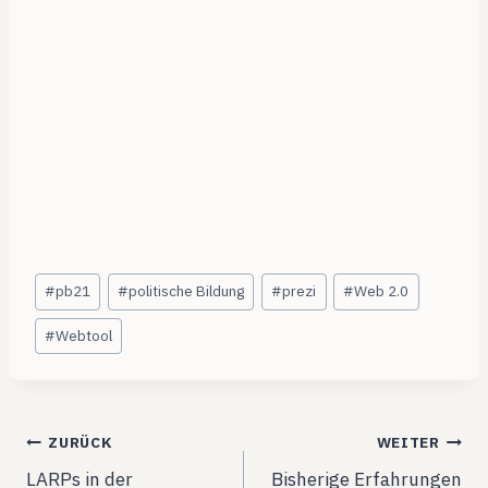
Schlagworte:
#
pb21
#
politische Bildung
#
prezi
#
Web 2.0
#
Webtool
Beitragsnavigation
ZURÜCK
WEITER
LARPs in der
Bisherige Erfahrungen