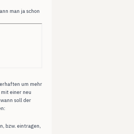
 kann man ja schon
auerhaften um mehr
, mit einer neu
wann soll der
en:
, bzw. eintragen,