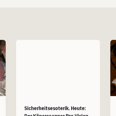
Sicherheitsesoterik. Heute:
Der Köperscanner Pro Vision