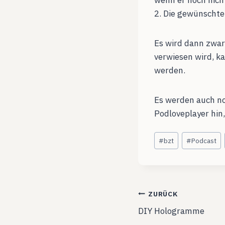
2. Die gewünscht
Es wird dann zwar 
verwiesen wird, ka
werden.
Es werden auch n
Podloveplayer hin, 
Schlagworte:
#
bzt
#
Podcast
Beitragsnavig
ZURÜCK
DIY Hologramme