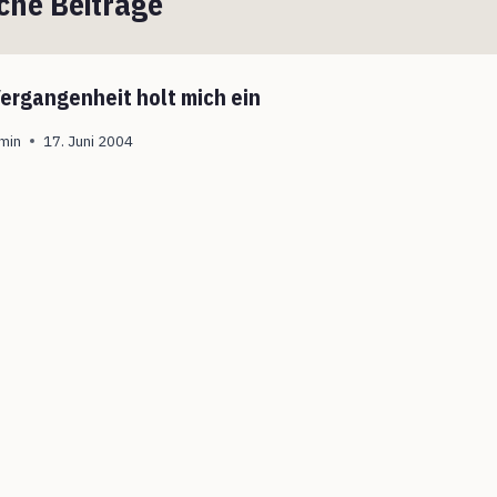
che Beiträge
Vergangenheit holt mich ein
min
17. Juni 2004