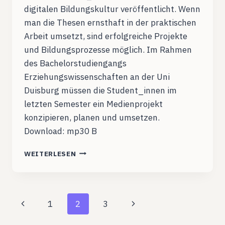
digitalen Bildungskultur veröffentlicht. Wenn
man die Thesen ernsthaft in der praktischen
Arbeit umsetzt, sind erfolgreiche Projekte
und Bildungsprozesse möglich. Im Rahmen
des Bachelorstudiengangs
Erziehungswissenschaften an der Uni
Duisburg müssen die Student_innen im
letzten Semester ein Medienprojekt
konzipieren, planen und umsetzen.
Download: mp30 B
DCB004:
WEITERLESEN
WAS
HABE
ICH
GELERNT?
Seitennavigation
Vorherige
Nächste
1
2
3
ABSCHLUSSGESPRÄCH
MIT
Seite
Seite
DER