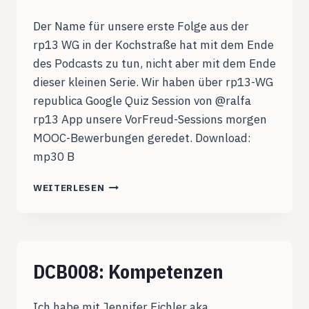
Der Name für unsere erste Folge aus der
rp13 WG in der Kochstraße hat mit dem Ende
des Podcasts zu tun, nicht aber mit dem Ende
dieser kleinen Serie. Wir haben über rp13-WG
republica Google Quiz Session von @ralfa
rp13 App unsere VorFreud-Sessions morgen
MOOC-Bewerbungen geredet. Download:
mp30 B
RP13WG001:
WEITERLESEN
UND
PLÖTZLICH
WAR
ALLES
ZU
DCB008: Kompetenzen
ENDE
Ich habe mit Jennifer Eichler aka