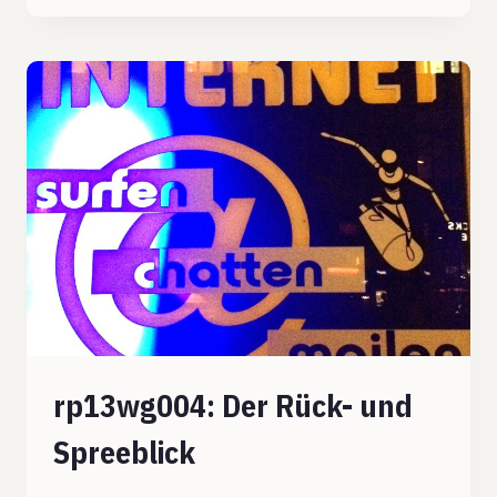
AUS
DEM
EDUNAUTEN-
NETZWERK:
TEIL
1
rp13wg004: Der Rück- und
Spreeblick