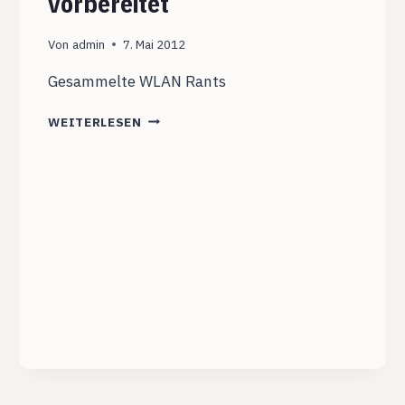
vorbereitet
Von
admin
7. Mai 2012
Gesammelte WLAN Rants
WIR
WEITERLESEN
SIND
FÜR
DIE
DIGITALE
REVOLUTION
SCHLECHT
VORBEREITET