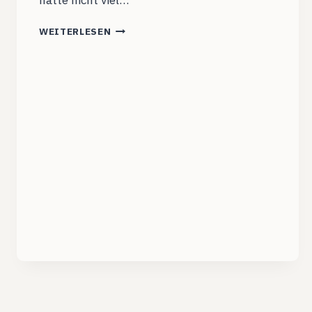
hatte nicht viel…
WEITERE
WEITERLESEN
ÜBERLEGUNGEN
ZU
ANATALIEN