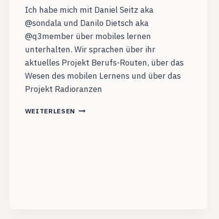
Ich habe mich mit Daniel Seitz aka
@sondala und Danilo Dietsch aka
@q3member über mobiles lernen
unterhalten. Wir sprachen über ihr
aktuelles Projekt Berufs-Routen, über das
Wesen des mobilen Lernens und über das
Projekt Radioranzen
DCB009
WEITERLESEN
PROJEKTE
AUS
DEM
EDUNAUTEN-
NETZWERK:
TEIL
1