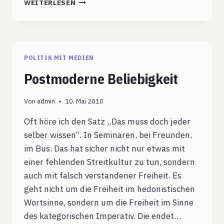
WEITERLESEN
IST
EIN
DISKURS
ÜBER
DIE
POLITIK MIT MEDIEN
EIGENE
PLATTFORM
Postmoderne Beliebigkeit
HINAUS
Von
admin
10. Mai 2010
Oft höre ich den Satz „Das muss doch jeder
selber wissen“. In Seminaren, bei Freunden,
im Bus. Das hat sicher nicht nur etwas mit
einer fehlenden Streitkultur zu tun, sondern
auch mit falsch verstandener Freiheit. Es
geht nicht um die Freiheit im hedonistischen
Wortsinne, sondern um die Freiheit im Sinne
des kategorischen Imperativ. Die endet…