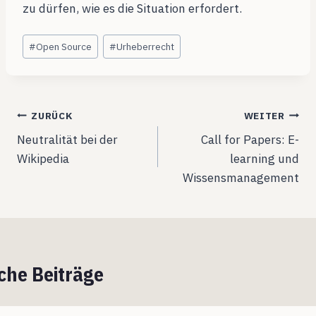
zu dürfen, wie es die Situation erfordert.
Schlagworte:
#
Open Source
#
Urheberrecht
Beitragsnavigation
ZURÜCK
WEITER
Neutralität bei der
Call for Papers: E-
Wikipedia
learning und
Wissensmanagement
che Beiträge