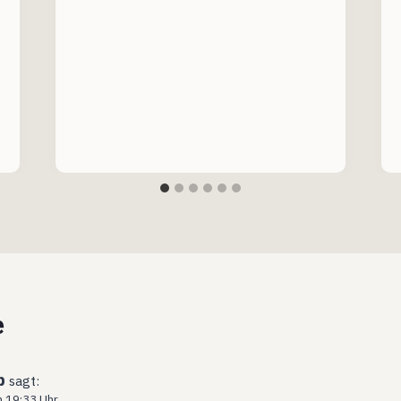
e
b
sagt:
m 19:33 Uhr