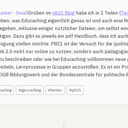
Drüben im
pb21 Blog
habe ich in 2 Teilen (
Tei
ieben, was Educaching eigentlich genau ist und auch eine R
egeben, inklusive einiger nützlicher Dateien, um selbst ei
igen. Dazu gibt es jeweils ein pdf Handbuch, dass ich auc
ügung stellen möchte. PB21 ist der Versuch für die (politi
 2.0 nicht nur online zu nutzen, sondern auch pädagogis
zu beschreiben oder wie bei Educaching vollkommen neue
ckeln, Lernprozesse in Gruppen anzustoßen. Es ist ein P
DGB Bildungswerk und der Bundeszentrale für politische 
aching
#
geocaching
#
lernen
#
pb21
ation