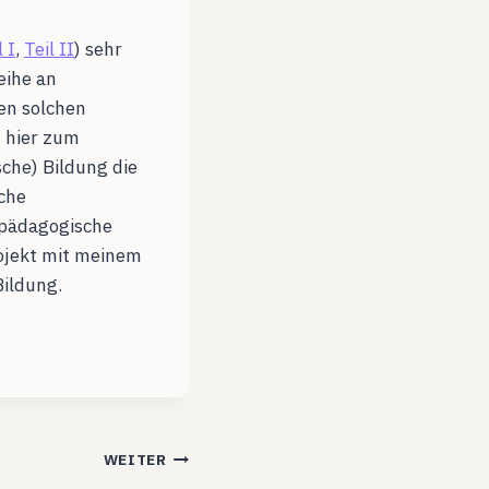
l I
,
Teil II
) sehr
eihe an
nen solchen
h hier zum
sche) Bildung die
che
 pädagogische
rojekt mit meinem
Bildung.
WEITER