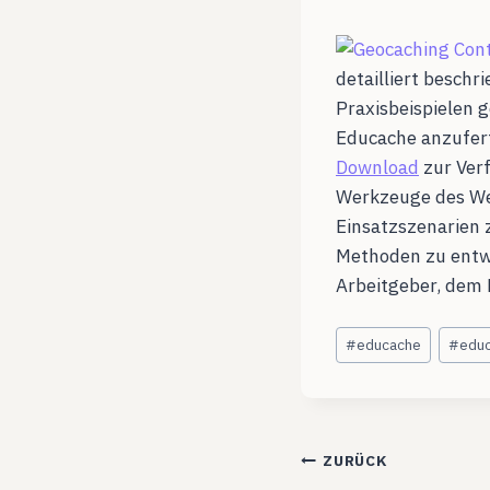
detailliert beschr
Praxisbeispielen g
Educache anzufert
Download
zur Verf
Werkzeuge des Web
Einsatzszenarien 
Methoden zu entwi
Arbeitgeber, dem 
Schlagworte:
#
educache
#
educ
Beitragsnavig
ZURÜCK