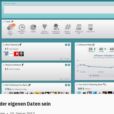
 der eigenen Daten sein
min
10. Januar 2012