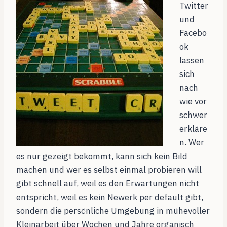
Twitter
und
Facebo
ok
lassen
sich
nach
wie vor
schwer
erkläre
n. Wer
es nur gezeigt bekommt, kann sich kein Bild
machen und wer es selbst einmal probieren will
gibt schnell auf, weil es den Erwartungen nicht
entspricht, weil es kein Newerk per default gibt,
sondern die persönliche Umgebung in mühevoller
Kleinarbeit über Wochen und Jahre organisch