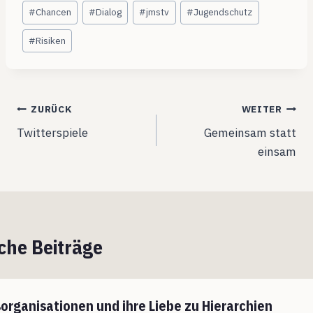
Schlagworte:
#
Chancen
#
Dialog
#
jmstv
#
Jugendschutz
#
Risiken
Beitragsnavigation
ZURÜCK
WEITER
Twitterspiele
Gemeinsam statt
einsam
che Beiträge
organisationen und ihre Liebe zu Hierarchien