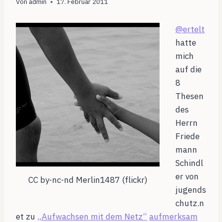
Von
admin
17. Februar 2011
@ertelt
hatte
mich
auf die
8
Thesen
des
Herrn
Friede
mann
Schindl
er von
CC by-nc-nd Merlin1487 (flickr)
jugends
chutz.n
et zu
„Aufwachsen mit dem Netz“
aufmerksam