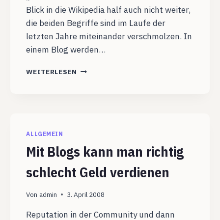
Blick in die Wikipedia half auch nicht weiter,
die beiden Begriffe sind im Laufe der
letzten Jahre miteinander verschmolzen. In
einem Blog werden…
BLOGGEN
WEITERLESEN
IST
EIN
DISKURS
ÜBER
DIE
EIGENE
ALLGEMEIN
PLATTFORM
Mit Blogs kann man richtig
HINAUS
schlecht Geld verdienen
Von
admin
3. April 2008
Reputation in der Community und dann