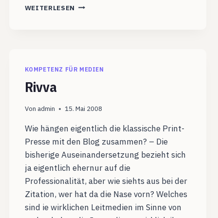
ERFORSCHT:
WEITERLESEN
WELCHE
ROLLE
SPIELT
ÖFFENTLICHKEIT
BEIM
LERNEN
KOMPETENZ FÜR MEDIEN
Rivva
Von
admin
15. Mai 2008
Wie hängen eigentlich die klassische Print-
Presse mit den Blog zusammen? – Die
bisherige Auseinandersetzung bezieht sich
ja eigentlich ehernur auf die
Professionalität, aber wie siehts aus bei der
Zitation, wer hat da die Nase vorn? Welches
sind ie wirklichen Leitmedien im Sinne von