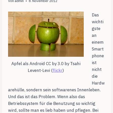
Von
admin
8. November 2012
Das
wichti
gste
an
einem
Smart
phone
ist
Apfel als Android CC by 3.0 by Tsahi
nicht
Levent-Levi (
flickr
)
die
Hardw
arehülle, sondern sein softwarenes Innenleben.
Und das ist das Problem. Wenn also das
Betriebssystem für die Benutzung so wichtig
wird, sollte man es lieb haben und pflegen. Bei